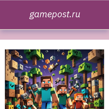
Skip to content
gamepost.ru