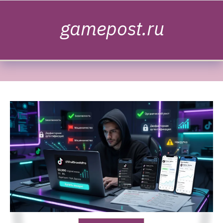
Skip to content
gamepost.ru