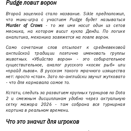
Pudge ловит ворон
Второй зацепкой стало название. Sikle предположил,
что мини-игра с участием Pudge будет называться
Murder of Crows
- то же имя носит один из сетов
мясника, на котором висит кукла Денди. По логике
аналитика, механика завяжется на ловле ворон.
Само сочетание слов отсылает к средневековой
английской традиции поэтично именовать группы
животных. «Убийство ворон» - это собирательное
существительное, аналог русского «косяк рыб» или
«прайд львов». В русском такого мрачного изящества
нет: просто «стая». Зато по-английски звучит жутковато
- что для карнавала самое то.
Кстати, следить за развитием крупных турниров по Dota
2 и смежным дисциплинам удобно через актуальную
сетку мажора 2026 - там собрана вся турнирная
картина в реальном времени.
Что это значит для игроков