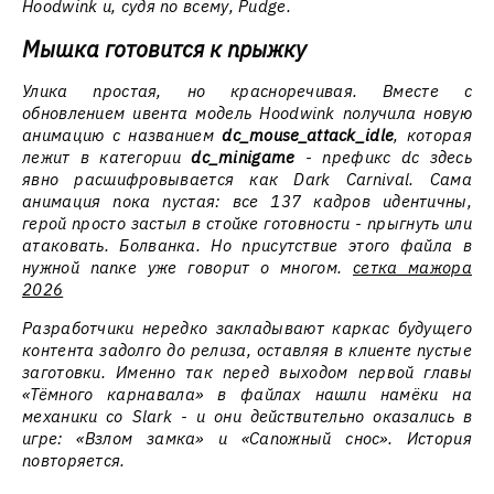
Hoodwink и, судя по всему, Pudge.
Мышка готовится к прыжку
Улика простая, но красноречивая. Вместе с
обновлением ивента модель Hoodwink получила новую
анимацию с названием
dc_mouse_attack_idle
, которая
лежит в категории
dc_minigame
- префикс dc здесь
явно расшифровывается как Dark Carnival. Сама
анимация пока пустая: все 137 кадров идентичны,
герой просто застыл в стойке готовности - прыгнуть или
атаковать. Болванка. Но присутствие этого файла в
нужной папке уже говорит о многом.
сетка мажора
2026
Разработчики нередко закладывают каркас будущего
контента задолго до релиза, оставляя в клиенте пустые
заготовки. Именно так перед выходом первой главы
«Тёмного карнавала» в файлах нашли намёки на
механики со Slark - и они действительно оказались в
игре: «Взлом замка» и «Сапожный снос». История
повторяется.