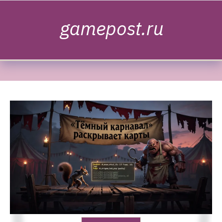
Skip to content
gamepost.ru