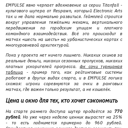
EMPULSE явно черпает вдохновение из серии Titanfall -
культового шутера от Respawn, который Electronic Arts
так и не дала нормально развиться. Геймплей строится
вокруг управления тяжёлыми мехами, вертикального
передвижения по городским улицам и плотного
командного взаимодействия. Всё это происходит в
матчах «шесть на шесть» на урбанистических картах с
многоуровневой архитектурой.
Пока у проекта нет ничего лишнего. Никаких скинов за
реальные деньги, никаких сезонных пропусков, никаких
платных ускорителей прогресса.
фк сочи турнирная
таблица
- пример того, как рейтинговые системы
работают в других видах спорта, и в EMPULSE логика
схожая: игроки соревнуются за очки в ранговых
матчах, где важен только результат, а не кошелёк.
Цена и окно для тех, кто хочет сэкономить
На старте раннего доступа шутер продаётся за
770
рублей
. Но уже через неделю ценник вырастет на 25%
- то есть поднимется примерно до 960 рублей.