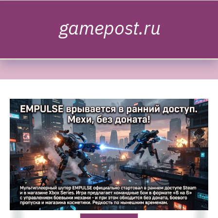
Skip to content
gamepost.ru