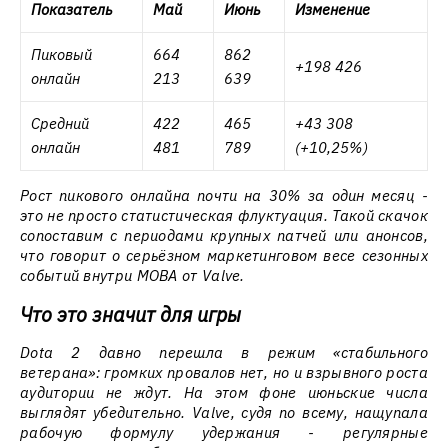
Показатель
Май
Июнь
Изменение
Пиковый
664
862
+198 426
онлайн
213
639
Средний
422
465
+43 308
онлайн
481
789
(+10,25%)
Рост пикового онлайна почти на 30% за один месяц -
это не просто статистическая флуктуация. Такой скачок
сопоставим с периодами крупных патчей или анонсов,
что говорит о серьёзном маркетинговом весе сезонных
событий внутри MOBA от Valve.
Что это значит для игры
Dota 2 давно перешла в режим «стабильного
ветерана»: громких провалов нет, но и взрывного роста
аудитории не ждут. На этом фоне июньские числа
выглядят убедительно. Valve, судя по всему, нащупала
рабочую формулу удержания - регулярные