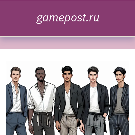
Skip to content
gamepost.ru