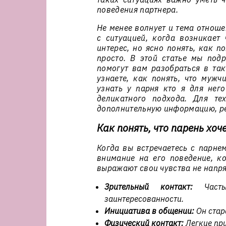
поведения партнера.
Не менее волнует и тема отнош
с ситуацией, когда возникает
интерес, но ясно понять, как п
просто. В этой статье мы под
помогут вам разобраться в так
узнаете, как понять, что мужч
узнать у парня кто я для нег
деликатного подхода. Для те
дополнительную информацию, р
Как понять, что парень хоч
Когда вы встречаетесь с парне
внимание на его поведение, к
выражают свои чувства не напря
Зрительный контакт:
Часты
заинтересованности.
Инициатива в общении:
Он стар
Физический контакт:
Легкие при