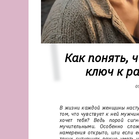
Как понять, ч
ключ к ра
0
В жизни каждой женщины наступ
том, что чувствует к ней мужчи
хочет тебя? Ведь порой сиг
мучительными. Особенно сло
намерения открыто, или если е
таких ситуациях важно уметь 