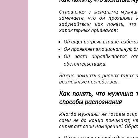
Отношения с женатыми мужчин
замечаете, что он проявляет 
задумайтесь: как понять, чт
характерных признаков:
Он ищет встречи втайне, избега
Он проявляет эмоциональную бли
Он часто оправдывается от
обстоятельствами.
Важно помнить о рисках таких 
возможные последствия.
Как понять, что мужчина т
способы распознания
Иногда мужчины не готовы откры
сами не до конца понимают, чег
скрывает свои намерения? Обра
Он часто ищет поводы для встреч