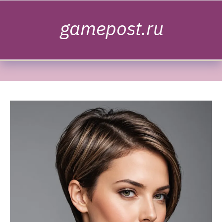
Skip to content
gamepost.ru