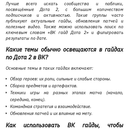
Лучше всего искать сообщества и паблики,
посвящённые Дота 2, с большим количеством
подписчиков и активностью. Такие группы часто
публикуют актуальные гайды, обновления патчей и
полезные видео. Также можно использовать поиск по
ключевым словам «ВК гайд Дота 2» и фильтровать
результаты по дате.
Какие темы обычно освещаются в гайдах
по Дота 2 в ВК?
Основные темы в таких гайдах включают:
Обзор героев: их роли, сильные и слабые стороны.
Сборка предметов и артефактов.
Техники игры на разных этапах матча (начало,
середина, конец).
Командная стратегия и взаимодействие.
Обновления патчей и их влияние на мету.
Как использовать ВК гайды, чтобы