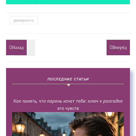
gamepost.ru
Назад
Вперёд
ПОСЛЕДНИЕ СТАТЬИ
Как понять, что парень хочет тебя: ключ к разгадке
его чувств