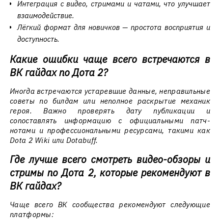
Интеграция с видео, стримами и чатами, что улучшает
взаимодействие.
Лёгкий формат для новичков — простота восприятия и
доступность.
Какие ошибки чаще всего встречаются в
ВК гайдах по Дота 2?
Иногда встречаются устаревшие данные, неправильные
советы по билдам или неполное раскрытие механик
героя. Важно проверять дату публикации и
сопоставлять информацию с официальными патч-
нотами и профессиональными ресурсами, такими как
Dota 2 Wiki или Dotabuff.
Где лучше всего смотреть видео-обзоры и
стримы по Дота 2, которые рекомендуют в
ВК гайдах?
Чаще всего ВК сообщества рекомендуют следующие
платформы: