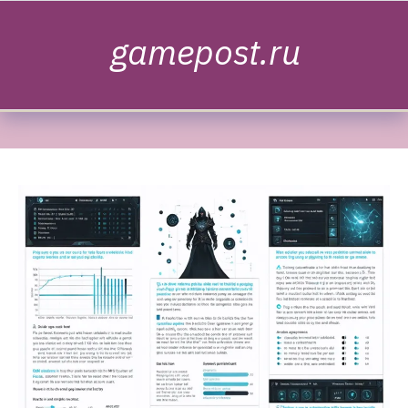
Skip to content
gamepost.ru