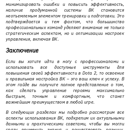
минимизировать ошибки и повысить эффективность,
наличие продуманной системы ВК становится
неотъемлемым элементом тренировки и подготовки. Это
подтверждается и тем фактом, что большинство
профессиональных команд уделяют внимание не только
стратегическим аспектам, но и оптимизации настроек
управления, включая ВК.
Заключение
Если вы хотите идти в ногу с профессионалами и
использовать все доступные инструменты для
повышения своей эффективности в Dota 2, то освоение
и правильная настройка ВК – это ваш ключ к успеху. В
этом гайде вы получите полное представление о том,
как сделать управление героями максимально
быстрым, точным и комфортным, что станет
важнейшим преимуществом в любой игре.
В следующих разделах мы подробно рассмотрим все
аспекты использования ВК, подкрепим их актуальными
данными и практическими советами, чтобы вы могли
сразу применить знания и почувствовать разницу.