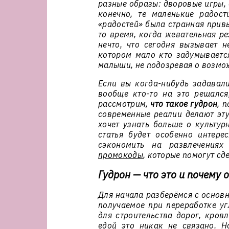
разные образы: дворовые игры,
конечно, те маленькие радост
«радостей» была странная привы
то время, когда жевательная р
нечто, что сегодня вызывает 
котором мало кто задумывается
малыши, не подозревая о возмо
Если вы когда-нибудь задавал
вообще кто-то на это решался
рассмотрим,
что такое гудрон
, 
современные реалии делают эту
хочет узнать больше о культур
статья будет особенно интере
сэкономить на развлечениях
промокоды
, которые помогут сд
Гудрон — что это и почему 
Для начала разберёмся с основ
получаемое при переработке уг
для строительства дорог, кровл
едой это никак не связано. Н