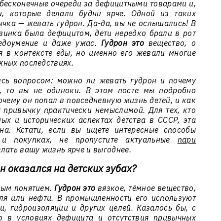
 бесконечные очереди за дефицитными товарами и,
и, которые делали будни ярче. Одной из таких
чка — жевать гудрон. Да-да, вы не ослышались! В
езинка была дефицитом, дети нередко брали в рот
недоумение и даже ужас.
Гудрон это
вещество, о
 в контексте еды, но именно его жевали многие
жных последствиях.
ись вопросом:
можно ли жевать гудрон
и почему
, то вы не одиноки. В этом посте мы подробно
почему он попал в повседневную жизнь детей, и как
 привычку практически немыслимой. Для тех, кто
ных и исторических аспектах детства в СССР, эта
сна. Кстати, если вы ищете интересные способы
 и покупках, не пропустите актуальные
пари
елать вашу жизнь ярче и выгоднее.
он оказался на детских зубах?
ным понятием.
Гудрон это
вязкое, тёмное вещество,
ля или нефти. В промышленности его используют
и, гидроизоляции и других целей. Казалось бы, с
о в условиях дефицита и отсутствия привычных