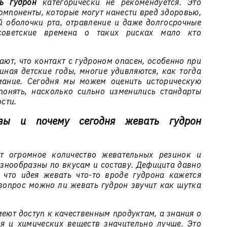
ь гудрон
категорически не рекомендуется. Это
омпоненты, которые могут нанести вред здоровью,
 оболочки рта, отравление и даже долгосрочные
советские времена о таких рисках мало кто
ют, что контакт с гудроном опасен, особенно при
иная детские годы, многие удивляются, как тогда
мание. Сегодня мы можем оценить историческую
понять, насколько сильно изменились стандарты
сти.
ивы и почему сегодня жевать гудрон
т огромное количество жевательных резинок и
азнообразны по вкусам и составу. Дефицита давно
 что идея жевать что-то вроде гудрона кажется
 вопрос
можно ли жевать гудрон
звучит как шутка
еют доступ к качественным продуктам, а знания о
я и химических веществ значительно лучше. Это