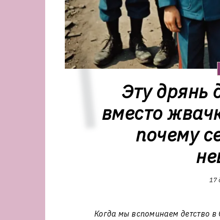
Эту дрянь 
вместо жвачк
почему с
не
17 
Когда мы вспоминаем детство в